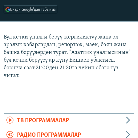
ОНЛАЙН ШЕРИНЕ
ЭЖЕ-СИҢДИЛЕР
Бизди Google'дан табыңыз
АЗАТТЫК+
ЫҢГАЙСЫЗ СУРООЛОР
Бул кечки үналгы берүү жергиликтүү жана эл
аралык кабарлардан, репортаж, маек, баян жана
ЭЕ/АРнун бардык сайттары
башка берүүлөрдөн турат. "Азаттык үналгысынын"
бул кечки берүүсү ар күнү Бишкек убактысы
боюнча саат 21:00ден 21:30га чейин обого түз
чыгат.
ТВ ПРОГРАММАЛАР
РАДИО ПРОГРАММАЛАР