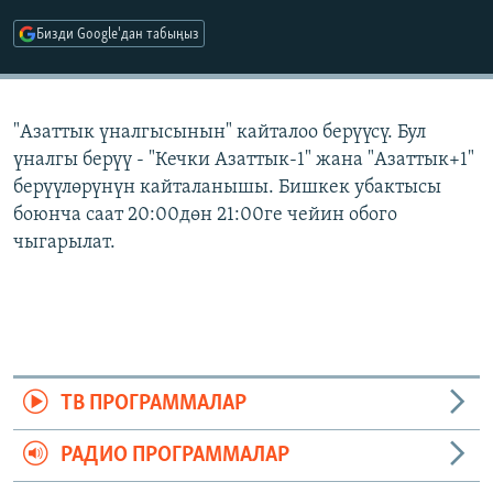
ОНЛАЙН ШЕРИНЕ
ЭЖЕ-СИҢДИЛЕР
Бизди Google'дан табыңыз
АЗАТТЫК+
ЫҢГАЙСЫЗ СУРООЛОР
"Азаттык үналгысынын" кайталоо берүүсү. Бул
үналгы берүү - "Кечки Азаттык-1" жана "Азаттык+1"
ЭЕ/АРнун бардык сайттары
берүүлөрүнүн кайталанышы. Бишкек убактысы
боюнча саат 20:00дөн 21:00ге чейин обого
чыгарылат.
ТВ ПРОГРАММАЛАР
РАДИО ПРОГРАММАЛАР