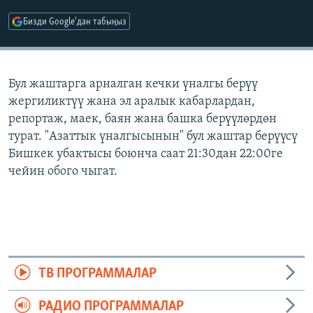
ОНЛАЙН ШЕРИНЕ
ЭЖЕ-СИҢДИЛЕР
Бизди Google'дан табыңыз
АЗАТТЫК+
ЫҢГАЙСЫЗ СУРООЛОР
Бул жаштарга арналган кечки үналгы берүү
жергиликтүү жана эл аралык кабарлардан,
ЭЕ/АРнун бардык сайттары
репортаж, маек, баян жана башка берүүлөрдөн
турат. "Азаттык үналгысынын" бул жаштар берүүсү
Бишкек убактысы боюнча саат 21:30дан 22:00ге
чейин обого чыгат.
ТВ ПРОГРАММАЛАР
РАДИО ПРОГРАММАЛАР