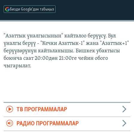
ОНЛАЙН ШЕРИНЕ
ЭЖЕ-СИҢДИЛЕР
Бизди Google'дан табыңыз
АЗАТТЫК+
ЫҢГАЙСЫЗ СУРООЛОР
"Азаттык үналгысынын" кайталоо берүүсү. Бул
үналгы берүү - "Кечки Азаттык-1" жана "Азаттык+1"
ЭЕ/АРнун бардык сайттары
берүүлөрүнүн кайталанышы. Бишкек убактысы
боюнча саат 20:00дөн 21:00ге чейин обого
чыгарылат.
ТВ ПРОГРАММАЛАР
РАДИО ПРОГРАММАЛАР