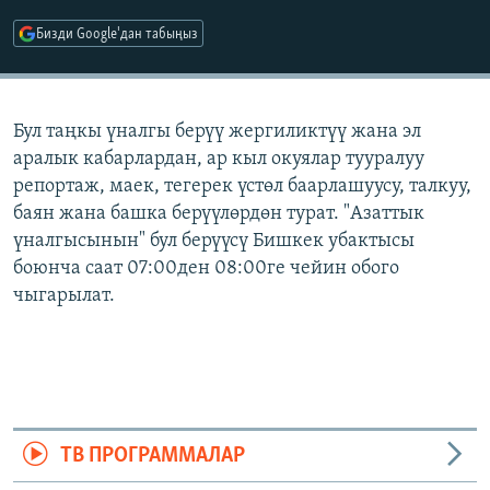
ОНЛАЙН ШЕРИНЕ
ЭЖЕ-СИҢДИЛЕР
Бизди Google'дан табыңыз
АЗАТТЫК+
ЫҢГАЙСЫЗ СУРООЛОР
Бул таңкы үналгы берүү жергиликтүү жана эл
аралык кабарлардан, ар кыл окуялар тууралуу
ЭЕ/АРнун бардык сайттары
репортаж, маек, тегерек үстөл баарлашуусу, талкуу,
баян жана башка берүүлөрдөн турат. "Азаттык
үналгысынын" бул берүүсү Бишкек убактысы
боюнча саат 07:00ден 08:00ге чейин обого
чыгарылат.
ТВ ПРОГРАММАЛАР