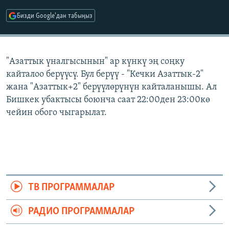
ОНЛАЙН ШЕРИНЕ
ЭЖЕ-СИҢДИЛЕР
Бизди Google'дан табыңыз
АЗАТТЫК+
ЫҢГАЙСЫЗ СУРООЛОР
"Азаттык үналгысынын" ар күнкү эң соңку
кайталоо берүүсү. Бул берүү - "Кечки Азаттык-2"
ЭЕ/АРнун бардык сайттары
жана "Азаттык+2" берүүлөрүнүн кайталанышы. Ал
Бишкек убактысы боюнча саат 22:00ден 23:00кө
чейин обого чыгарылат.
ТВ ПРОГРАММАЛАР
РАДИО ПРОГРАММАЛАР