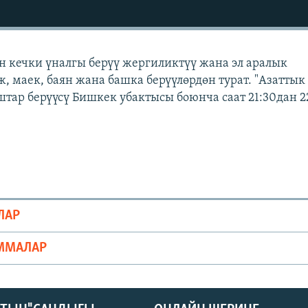
н кечки үналгы берүү жергиликтүү жана эл аралык
ж, маек, баян жана башка берүүлөрдөн турат. "Азаттык
тар берүүсү Бишкек убактысы боюнча саат 21:30дан 2
ЛАР
ММАЛАР