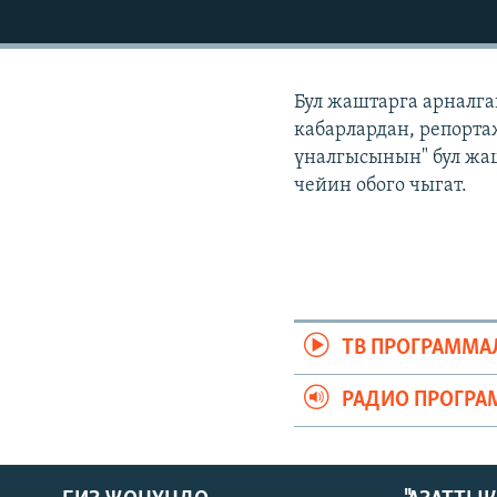
ЭЖЕ-СИҢДИЛЕР
АЗАТТЫК+
ЫҢГАЙСЫЗ СУРООЛОР
Бул жаштарга арналга
кабарлардан, репорта
үналгысынын" бул жаш
чейин обого чыгат.
ТВ ПРОГРАММА
РАДИО ПРОГРА