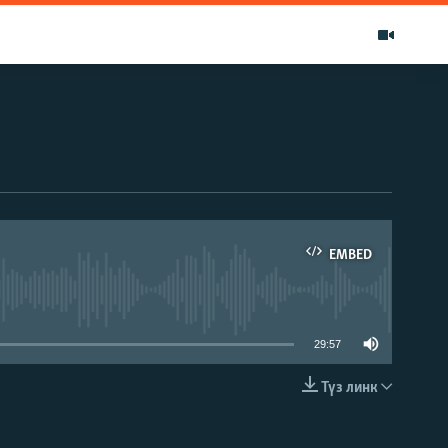
EMBED
able
29:57
Түз линк
EMBED