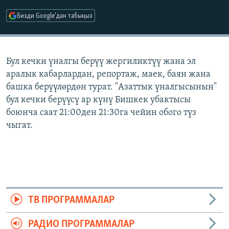
ОНЛАЙН ШЕРИНЕ
ЭЖЕ-СИҢДИЛЕР
Бизди Google'дан табыңыз
АЗАТТЫК+
ЫҢГАЙСЫЗ СУРООЛОР
Бул кечки үналгы берүү жергиликтүү жана эл
аралык кабарлардан, репортаж, маек, баян жана
ЭЕ/АРнун бардык сайттары
башка берүүлөрдөн турат. "Азаттык үналгысынын"
бул кечки берүүсү ар күнү Бишкек убактысы
боюнча саат 21:00ден 21:30га чейин обого түз
чыгат.
ТВ ПРОГРАММАЛАР
РАДИО ПРОГРАММАЛАР