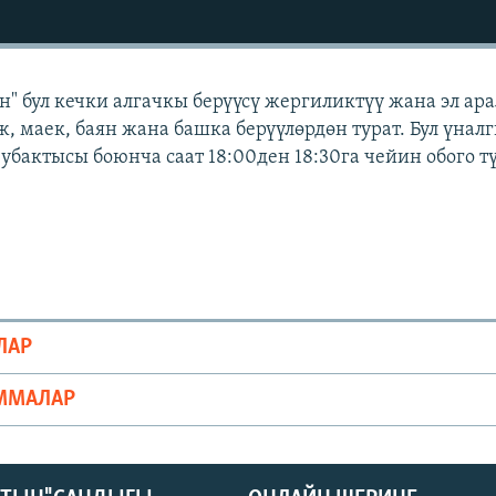
" бул кечки алгачкы берүүсү жергиликтүү жана эл ар
, маек, баян жана башка берүүлөрдөн турат. Бул үнал
убактысы боюнча саат 18:00ден 18:30га чейин обого т
ЛАР
ММАЛАР