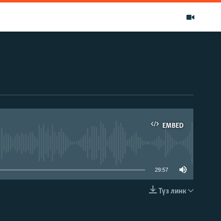
EMBED
able
29:57
Түз линк
EMBED