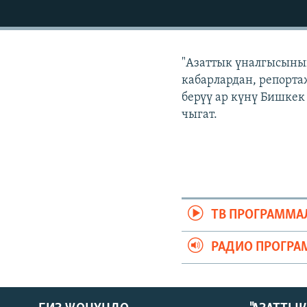
ЭЖЕ-СИҢДИЛЕР
АЗАТТЫК+
ЫҢГАЙСЫЗ СУРООЛОР
"Азаттык үналгысынын
кабарлардан, репортаж
берүү ар күнү Бишкек 
чыгат.
ТВ ПРОГРАММА
РАДИО ПРОГРА