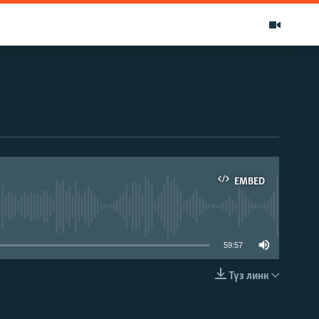
EMBED
able
59:57
Түз линк
EMBED