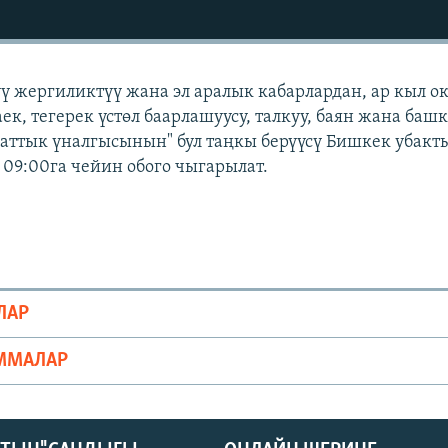
үү жергиликтүү жана эл аралык кабарлардан, ар кыл о
ек, тегерек үстөл баарлашуусу, талкуу, баян жана баш
Азаттык үналгысынын" бул таңкы берүүсү Бишкек убакт
 09:00га чейин обого чыгарылат.
ЛАР
ММАЛАР