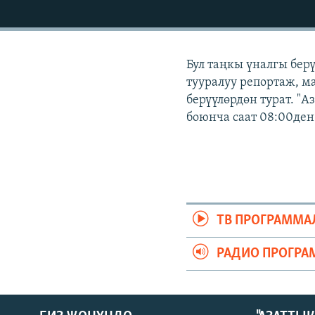
ЭЖЕ-СИҢДИЛЕР
АЗАТТЫК+
ЫҢГАЙСЫЗ СУРООЛОР
Бул таңкы үналгы бер
тууралуу репортаж, ма
берүүлөрдөн турат. "
боюнча саат 08:00ден
ТВ ПРОГРАММА
РАДИО ПРОГРА