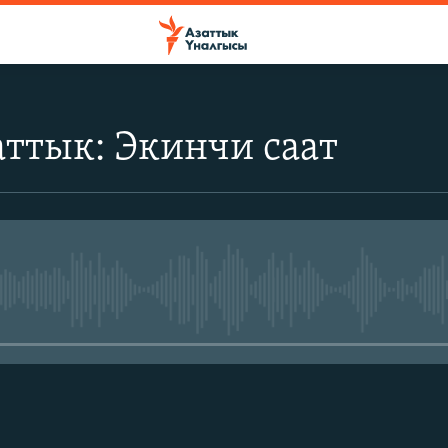
ттык: Экинчи саат
No media source currently avail