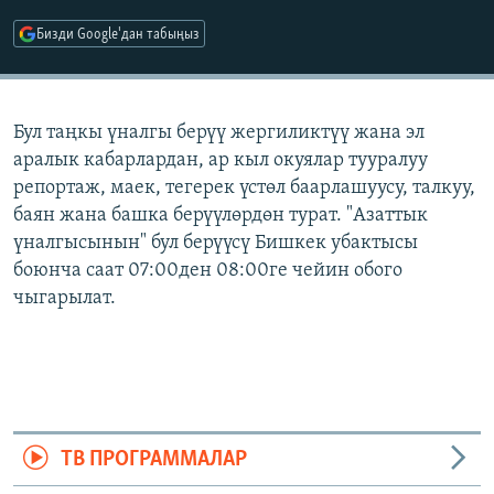
ОНЛАЙН ШЕРИНЕ
ЭЖЕ-СИҢДИЛЕР
Бизди Google'дан табыңыз
АЗАТТЫК+
ЫҢГАЙСЫЗ СУРООЛОР
Бул таңкы үналгы берүү жергиликтүү жана эл
аралык кабарлардан, ар кыл окуялар тууралуу
ЭЕ/АРнун бардык сайттары
репортаж, маек, тегерек үстөл баарлашуусу, талкуу,
баян жана башка берүүлөрдөн турат. "Азаттык
үналгысынын" бул берүүсү Бишкек убактысы
боюнча саат 07:00ден 08:00ге чейин обого
чыгарылат.
ТВ ПРОГРАММАЛАР