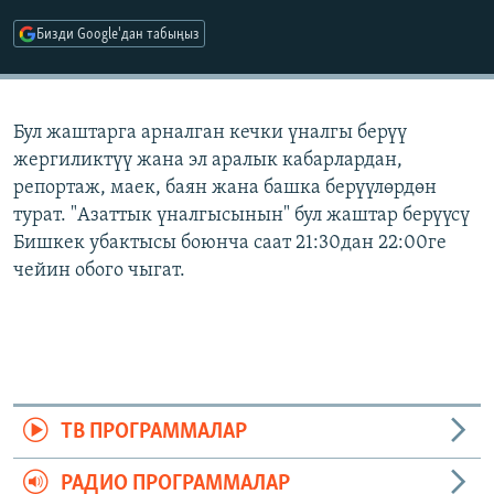
ОНЛАЙН ШЕРИНЕ
ЭЖЕ-СИҢДИЛЕР
Бизди Google'дан табыңыз
АЗАТТЫК+
ЫҢГАЙСЫЗ СУРООЛОР
Бул жаштарга арналган кечки үналгы берүү
жергиликтүү жана эл аралык кабарлардан,
ЭЕ/АРнун бардык сайттары
репортаж, маек, баян жана башка берүүлөрдөн
турат. "Азаттык үналгысынын" бул жаштар берүүсү
Бишкек убактысы боюнча саат 21:30дан 22:00ге
чейин обого чыгат.
ТВ ПРОГРАММАЛАР
РАДИО ПРОГРАММАЛАР