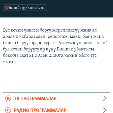
ОНЛАЙН ШЕРИНЕ
ЭЖЕ-СИҢДИЛЕР
Бизди Google'дан табыңыз
АЗАТТЫК+
ЫҢГАЙСЫЗ СУРООЛОР
Бул кечки үналгы берүү жергиликтүү жана эл
аралык кабарлардан, репортаж, маек, баян жана
ЭЕ/АРнун бардык сайттары
башка берүүлөрдөн турат. "Азаттык үналгысынын"
бул кечки берүүсү ар күнү Бишкек убактысы
боюнча саат 21:00ден 21:30га чейин обого түз
чыгат.
ТВ ПРОГРАММАЛАР
РАДИО ПРОГРАММАЛАР