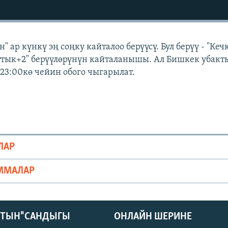
 ар күнкү эң соңку кайталоо берүүсү. Бул берүү - "Кеч
аттык+2" берүүлөрүнүн кайталанышы. Ал Бишкек убакт
 23:00кө чейин обого чыгарылат.
ЛАР
ММАЛАР
КТЫН" САНДЫГЫ
ОНЛАЙН ШЕРИНЕ