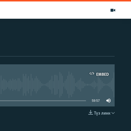
EMBED
able
59:57
Түз линк
EMBED