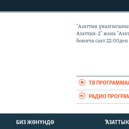
ЭЖЕ-СИҢДИЛЕР
АЗАТТЫК+
ЫҢГАЙСЫЗ СУРООЛОР
"Азаттык үналгысынын"
Азаттык-2" жана "Аз
боюнча саат 22:00ден
ТВ ПРОГРАММА
РАДИО ПРОГРА
БИЗ ЖӨНҮНДӨ
"АЗАТТЫ