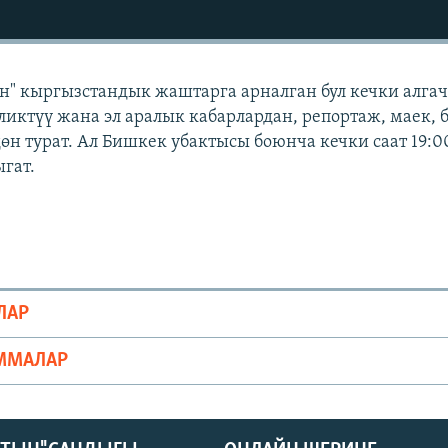
н" кыргызстандык жаштарга арналган бул кечки алга
ликтүү жана эл аралык кабарлардан, репортаж, маек, 
өн турат. Ал Бишкек убактысы боюнча кечки саат 19:
ыгат.
ЛАР
ММАЛАР