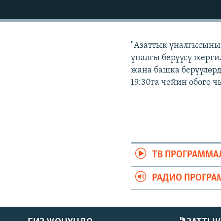
ЭЖЕ-СИҢДИЛЕР
АЗАТТЫК+
ЫҢГАЙСЫЗ СУРООЛОР
"Азаттык үналгысыны
үналгы берүүсү жерги
жана башка берүүлөрд
19:30га чейин обого ч
ТВ ПРОГРАММА
РАДИО ПРОГРА