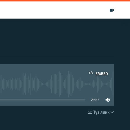
EMBED
able
29:57
Түз линк
EMBED