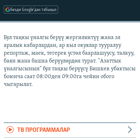
ОНЛАЙН ШЕРИНЕ
ЭЖЕ-СИҢДИЛЕР
Бизди Google'дан табыңыз
АЗАТТЫК+
ЫҢГАЙСЫЗ СУРООЛОР
Бул таңкы үналгы берүү жергиликтүү жана эл
аралык кабарлардан, ар кыл окуялар тууралуу
ЭЕ/АРнун бардык сайттары
репортаж, маек, тегерек үстөл баарлашуусу, талкуу,
баян жана башка берүүлөрдөн турат. "Азаттык
үналгысынын" бул таңкы берүүсү Бишкек убактысы
боюнча саат 08:00ден 09:00га чейин обого
чыгарылат.
ТВ ПРОГРАММАЛАР