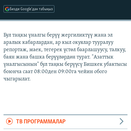
ОНЛАЙН ШЕРИНЕ
ЭЖЕ-СИҢДИЛЕР
Бизди Google'дан табыңыз
АЗАТТЫК+
ЫҢГАЙСЫЗ СУРООЛОР
Бул таңкы үналгы берүү жергиликтүү жана эл
аралык кабарлардан, ар кыл окуялар тууралуу
ЭЕ/АРнун бардык сайттары
репортаж, маек, тегерек үстөл баарлашуусу, талкуу,
баян жана башка берүүлөрдөн турат. "Азаттык
үналгысынын" бул таңкы берүүсү Бишкек убактысы
боюнча саат 08:00ден 09:00га чейин обого
чыгарылат.
ТВ ПРОГРАММАЛАР