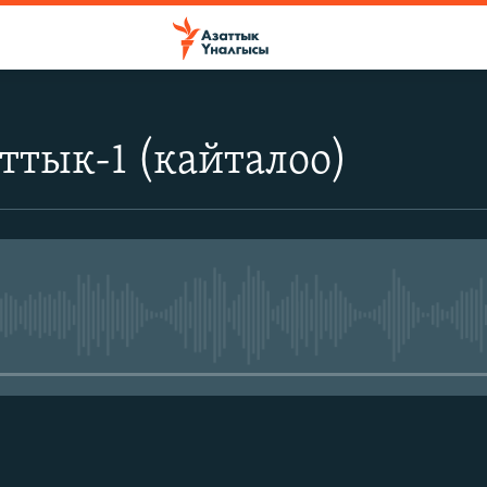
ттык-1 (кайталоо)
No media source currently avail