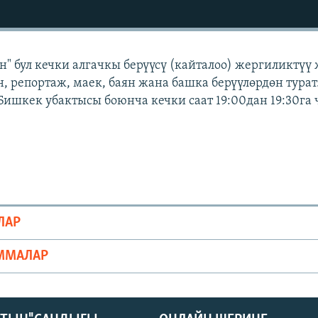
" бул кечки алгачкы берүүсү (кайталоо) жергиликтүү
, репортаж, маек, баян жана башка берүүлөрдөн турат.
 Бишкек убактысы боюнча кечки саат 19:00дан 19:30га
ЛАР
ММАЛАР