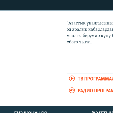
ЭЖЕ-СИҢДИЛЕР
АЗАТТЫК+
ЫҢГАЙСЫЗ СУРООЛОР
"Азаттык үналгысынын
эл аралык кабарлардан
үналгы берүү ар күнү
обого чыгат.
ТВ ПРОГРАММА
РАДИО ПРОГРА