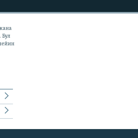
 жана
 Бул
 чейин