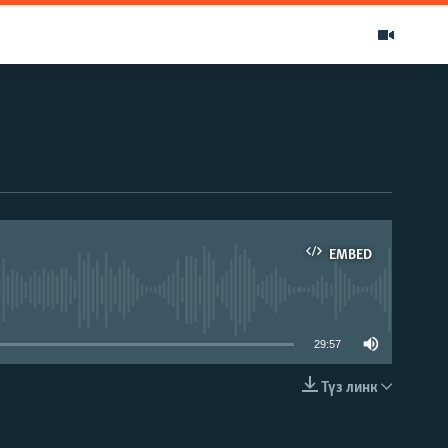
EMBED
able
29:57
Түз линк
EMBED