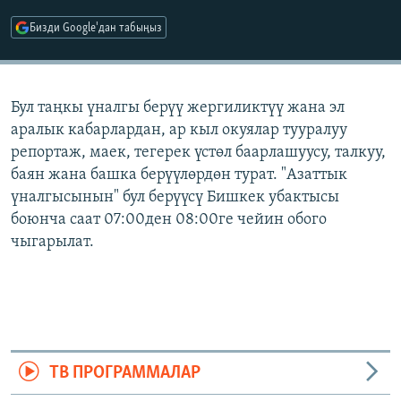
ОНЛАЙН ШЕРИНЕ
ЭЖЕ-СИҢДИЛЕР
Бизди Google'дан табыңыз
АЗАТТЫК+
ЫҢГАЙСЫЗ СУРООЛОР
Бул таңкы үналгы берүү жергиликтүү жана эл
аралык кабарлардан, ар кыл окуялар тууралуу
ЭЕ/АРнун бардык сайттары
репортаж, маек, тегерек үстөл баарлашуусу, талкуу,
баян жана башка берүүлөрдөн турат. "Азаттык
үналгысынын" бул берүүсү Бишкек убактысы
боюнча саат 07:00ден 08:00ге чейин обого
чыгарылат.
ТВ ПРОГРАММАЛАР