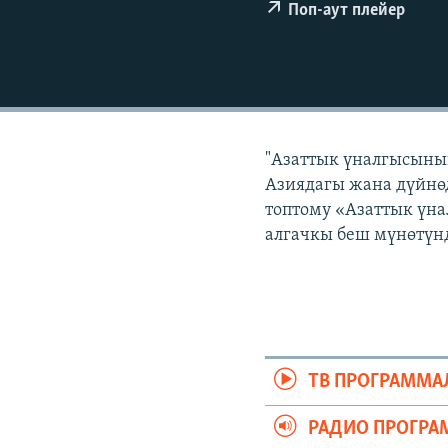
ЭЖЕ-СИҢДИЛЕР
Поп-аут плейер
АЗАТТЫК+
ЫҢГАЙСЫЗ СУРООЛОР
"Азаттык үналгысынын
Азиядагы жана дүйнөд
топтому «Азаттык үна
алгачкы беш мүнөтүнд
ТВ ПРОГРАММА
РАДИО ПРОГРА