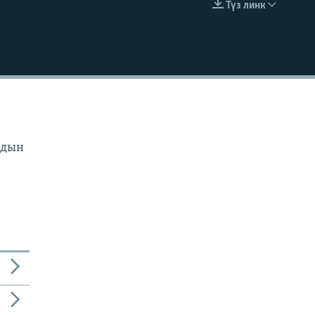
Түз линк
EMBED
рдын