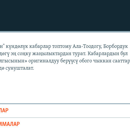
" күндөлүк кабарлар топтому Ала-Тоодогу, Борбордук
өгү эң соңку жаңылыктардан турат. Кабарлардын бул
лгысынын» оригиналдуу берүүсү обого чыккан саатта
ө сунушталат.
ЛАР
ММАЛАР