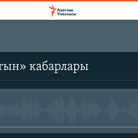
тын» кабарлары
No media source currently avail