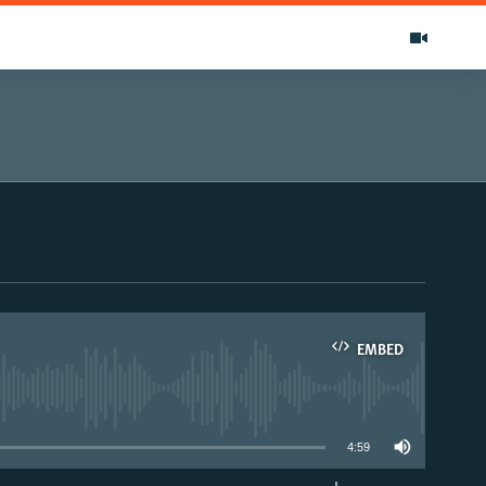
EMBED
able
4:59