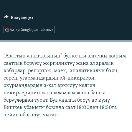
ОНЛАЙН ШЕРИНЕ
ЭЖЕ-СИҢДИЛЕР
АЗАТТЫК+
Бөлүшүңүз
ЫҢГАЙСЫЗ СУРООЛОР
Бизди Google'дан табыңыз
ЭЕ/АРнун бардык сайттары
"Азаттык үналгысынын" бул кечки алгачкы жарым
сааттык берүүсү жергиликтүү жана эл аралык
кабарлар, репортаж, маек, аналитикалык баян,
сереп, угармандардын ой-пикирлери,
окурмандардын э-кат аркылуу келген
пикирлеринин жалпыламасы жана башка
берүүлөрдөн турат. Бул үналгы берүү ар күнү
Бишкек убакыты боюнча саат 18:00ден 18:30га
чейин обого түз чыгат.