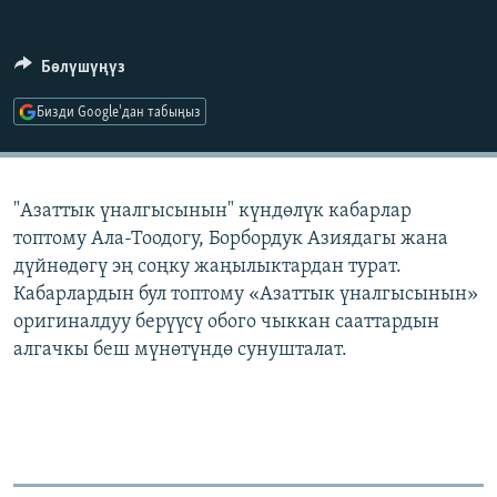
ОНЛАЙН ШЕРИНЕ
ЭЖЕ-СИҢДИЛЕР
АЗАТТЫК+
Бөлүшүңүз
ЫҢГАЙСЫЗ СУРООЛОР
Бизди Google'дан табыңыз
ЭЕ/АРнун бардык сайттары
"Азаттык үналгысынын" күндөлүк кабарлар
топтому Ала-Тоодогу, Борбордук Азиядагы жана
дүйнөдөгү эң соңку жаңылыктардан турат.
Кабарлардын бул топтому «Азаттык үналгысынын»
оригиналдуу берүүсү обого чыккан сааттардын
алгачкы беш мүнөтүндө сунушталат.