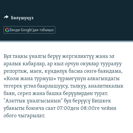
ОНЛАЙН ШЕРИНЕ
ЭЖЕ-СИҢДИЛЕР
АЗАТТЫК+
Бөлүшүңүз
ЫҢГАЙСЫЗ СУРООЛОР
Бизди Google'дан табыңыз
ЭЕ/АРнун бардык сайттары
Бул таңкы үналгы берүү жергиликтүү жана эл
аралык кабарлар, ар кыл орчун окуялар тууралуу
репортаж, маек, күндөлүк басма сөзгө баяндама,
«Коом жана турмуш» түрмөгүнүн алкагындагы
тегерек үстөл баарлашуусу, талкуу, аналитикалык
баян, сереп жана башка берүүлөрдөн турат.
"Азаттык үналгысынын" бул берүүсү Бишкек
убакыты боюнча саат 07:00ден 08:00ге чейин
обого чыгарылат.