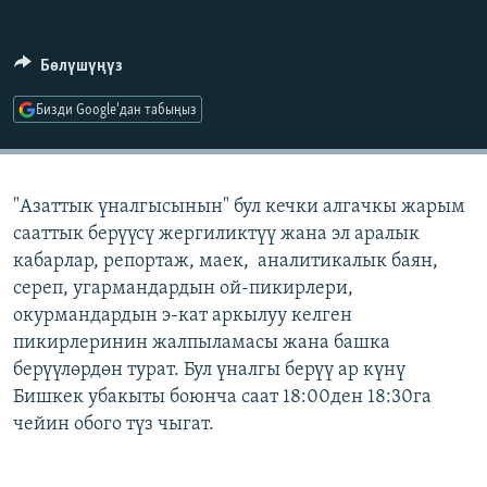
ОНЛАЙН ШЕРИНЕ
ЭЖЕ-СИҢДИЛЕР
АЗАТТЫК+
Бөлүшүңүз
ЫҢГАЙСЫЗ СУРООЛОР
Бизди Google'дан табыңыз
ЭЕ/АРнун бардык сайттары
"Азаттык үналгысынын" бул кечки алгачкы жарым
сааттык берүүсү жергиликтүү жана эл аралык
кабарлар, репортаж, маек, аналитикалык баян,
сереп, угармандардын ой-пикирлери,
окурмандардын э-кат аркылуу келген
пикирлеринин жалпыламасы жана башка
берүүлөрдөн турат. Бул үналгы берүү ар күнү
Бишкек убакыты боюнча саат 18:00ден 18:30га
чейин обого түз чыгат.