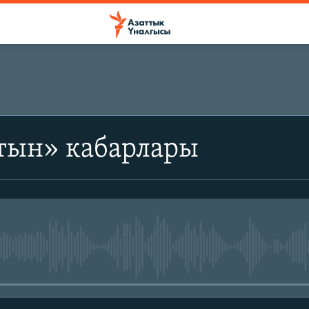
тын» кабарлары
No media source currently avail