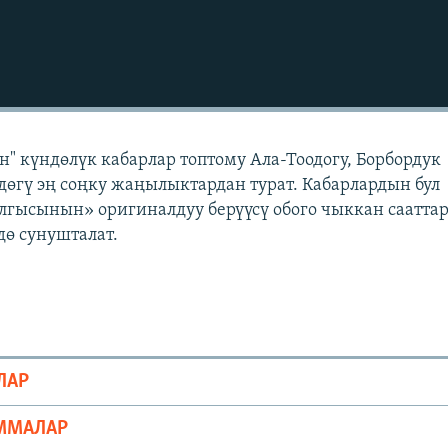
" күндөлүк кабарлар топтому Ала-Тоодогу, Борбордук
өгү эң соңку жаңылыктардан турат. Кабарлардын бул
лгысынын» оригиналдуу берүүсү обого чыккан саатта
ө сунушталат.
ЛАР
ММАЛАР