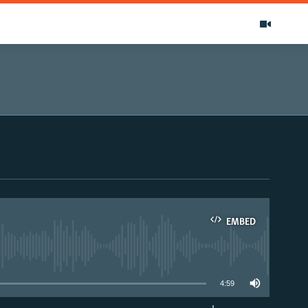
EMBED
able
4:59