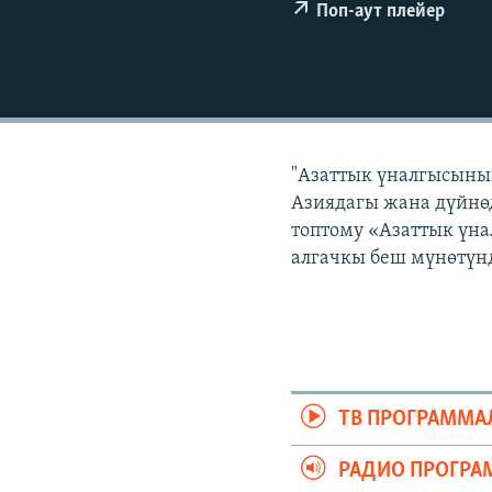
ЭЖЕ-СИҢДИЛЕР
Поп-аут плейер
АЗАТТЫК+
ЫҢГАЙСЫЗ СУРООЛОР
"Азаттык үналгысынын
Азиядагы жана дүйнөд
топтому «Азаттык үна
алгачкы беш мүнөтүнд
ТВ ПРОГРАММА
РАДИО ПРОГРА