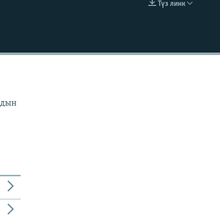
Түз линк
EMBED
рдын