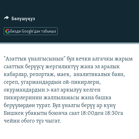
ОНЛАЙН ШЕРИНЕ
ЭЖЕ-СИҢДИЛЕР
АЗАТТЫК+
Бөлүшүңүз
ЫҢГАЙСЫЗ СУРООЛОР
Бизди Google'дан табыңыз
ЭЕ/АРнун бардык сайттары
"Азаттык үналгысынын" бул кечки алгачкы жарым
сааттык берүүсү жергиликтүү жана эл аралык
кабарлар, репортаж, маек, аналитикалык баян,
сереп, угармандардын ой-пикирлери,
окурмандардын э-кат аркылуу келген
пикирлеринин жалпыламасы жана башка
берүүлөрдөн турат. Бул үналгы берүү ар күнү
Бишкек убакыты боюнча саат 18:00ден 18:30га
чейин обого түз чыгат.