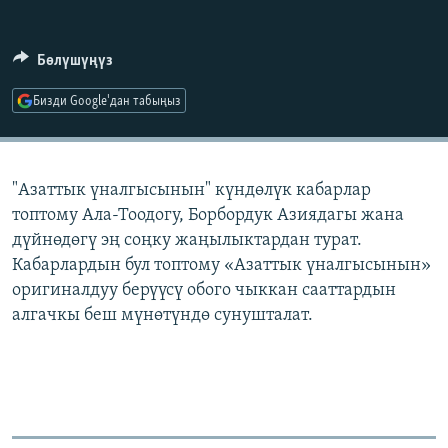
ОНЛАЙН ШЕРИНЕ
ЭЖЕ-СИҢДИЛЕР
АЗАТТЫК+
Бөлүшүңүз
ЫҢГАЙСЫЗ СУРООЛОР
Бизди Google'дан табыңыз
ЭЕ/АРнун бардык сайттары
"Азаттык үналгысынын" күндөлүк кабарлар
топтому Ала-Тоодогу, Борбордук Азиядагы жана
дүйнөдөгү эң соңку жаңылыктардан турат.
Кабарлардын бул топтому «Азаттык үналгысынын»
оригиналдуу берүүсү обого чыккан сааттардын
алгачкы беш мүнөтүндө сунушталат.