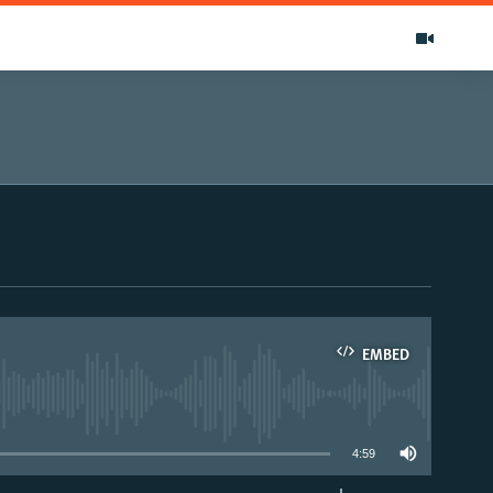
EMBED
able
4:59