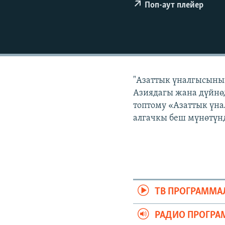
ЭЖЕ-СИҢДИЛЕР
Поп-аут плейер
АЗАТТЫК+
ЫҢГАЙСЫЗ СУРООЛОР
"Азаттык үналгысынын
Азиядагы жана дүйнөд
топтому «Азаттык үна
алгачкы беш мүнөтүнд
ТВ ПРОГРАММА
РАДИО ПРОГРА