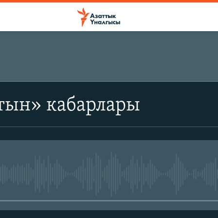
тын» кабарлары
No media source currently avail