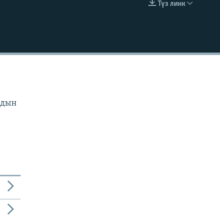
Түз линк
EMBED
рдын