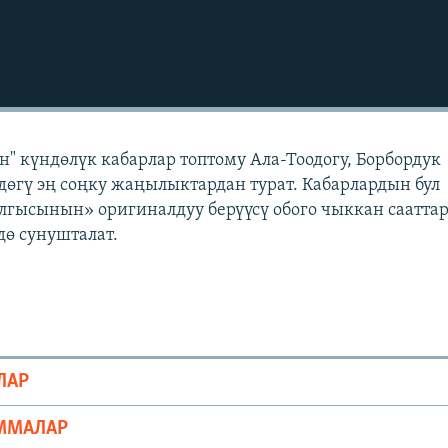
" күндөлүк кабарлар топтому Ала-Тоодогу, Борбордук
өгү эң соңку жаңылыктардан турат. Кабарлардын бул
лгысынын» оригиналдуу берүүсү обого чыккан саатта
ө сунушталат.
ЛАР
ММАЛАР