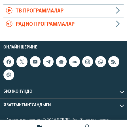
ТВ ПРОГРАММАЛАР
РАДИО ПРОГРАММАЛАР
ОНЛАЙН ШЕРИНЕ
БИЗ ЖӨНҮНДӨ
"АЗАТТЫКТЫН" САНДЫГЫ
Азаттык үналгысы © 2026 RFE/RL, Inc. Бардык укуктар
корголгон.