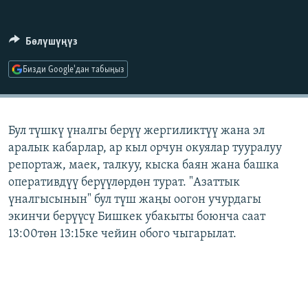
ОНЛАЙН ШЕРИНЕ
ЭЖЕ-СИҢДИЛЕР
АЗАТТЫК+
Бөлүшүңүз
ЫҢГАЙСЫЗ СУРООЛОР
Бизди Google'дан табыңыз
ЭЕ/АРнун бардык сайттары
Бул түшкү үналгы берүү жергиликтүү жана эл
аралык кабарлар, ар кыл орчун окуялар тууралуу
репортаж, маек, талкуу, кыска баян жана башка
оперативдүү берүүлөрдөн турат. "Азаттык
үналгысынын" бул түш жаңы оогон учурдагы
экинчи берүүсү Бишкек убакыты боюнча саат
13:00төн 13:15ке чейин обого чыгарылат.