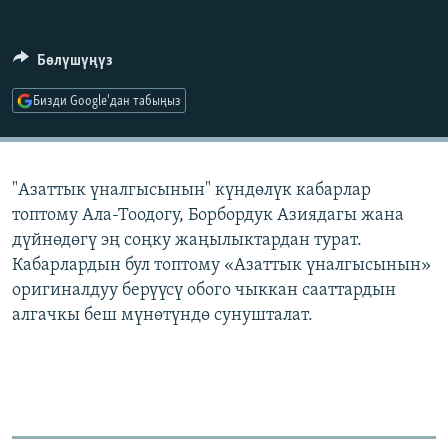
ОНЛАЙН ШЕРИНЕ
ЭЖЕ-СИҢДИЛЕР
АЗАТТЫК+
Бөлүшүңүз
ЫҢГАЙСЫЗ СУРООЛОР
Бизди Google'дан табыңыз
ЭЕ/АРнун бардык сайттары
"Азаттык үналгысынын" күндөлүк кабарлар
топтому Ала-Тоодогу, Борбордук Азиядагы жана
дүйнөдөгү эң соңку жаңылыктардан турат.
Кабарлардын бул топтому «Азаттык үналгысынын»
оригиналдуу берүүсү обого чыккан сааттардын
алгачкы беш мүнөтүндө сунушталат.