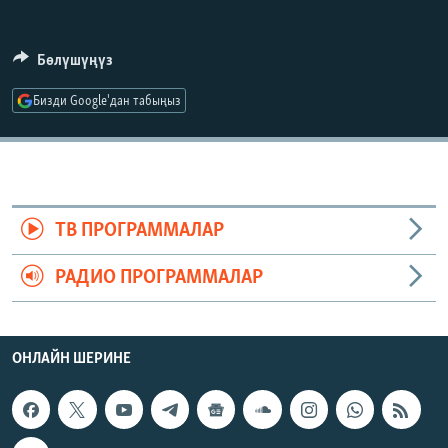
ОНЛАЙН ШЕРИНЕ
ЭЖЕ-СИҢДИЛЕР
АЗАТТЫК+
Бөлүшүңүз
ЫҢГАЙСЫЗ СУРООЛОР
Бизди Google'дан табыңыз
ЭЕ/АРнун бардык сайттары
ТВ ПРОГРАММАЛАР
РАДИО ПРОГРАММАЛАР
ОНЛАЙН ШЕРИНЕ