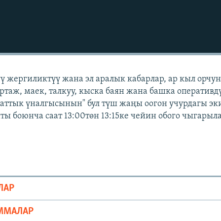
үү жергиликтүү жана эл аралык кабарлар, ар кыл орчу
ортаж, маек, талкуу, кыска баян жана башка оперативд
Азаттык үналгысынын" бул түш жаңы оогон учурдагы э
ты боюнча саат 13:00төн 13:15ке чейин обого чыгарыла
ЛАР
ММАЛАР