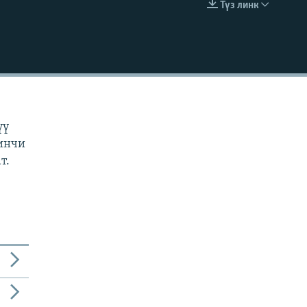
Түз линк
EMBED
н
үү
кинчи
т.