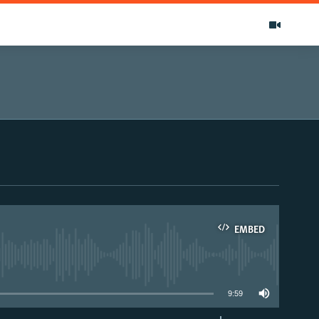
EMBED
able
9:59