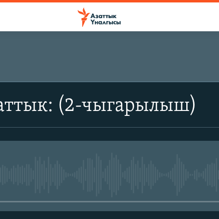
аттык: (2-чыгарылыш)
No media source currently avail