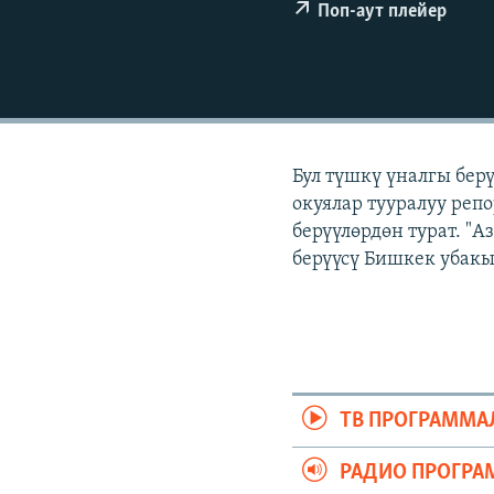
ЭЖЕ-СИҢДИЛЕР
Поп-аут плейер
АЗАТТЫК+
ЫҢГАЙСЫЗ СУРООЛОР
Бул түшкү үналгы бер
окуялар тууралуу реп
берүүлөрдөн турат. "
берүүсү Бишкек убакы
ТВ ПРОГРАММА
РАДИО ПРОГРА