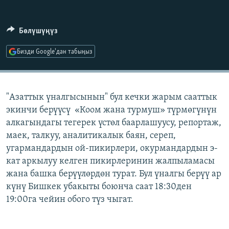
ОНЛАЙН ШЕРИНЕ
ЭЖЕ-СИҢДИЛЕР
АЗАТТЫК+
Бөлүшүңүз
ЫҢГАЙСЫЗ СУРООЛОР
Бизди Google'дан табыңыз
ЭЕ/АРнун бардык сайттары
"Азаттык үналгысынын" бул кечки жарым сааттык
экинчи берүүсү «Коом жана турмуш» түрмөгүнүн
алкагындагы тегерек үстөл баарлашуусу, репортаж,
маек, талкуу, аналитикалык баян, сереп,
угармандардын ой-пикирлери, окурмандардын э-
кат аркылуу келген пикирлеринин жалпыламасы
жана башка берүүлөрдөн турат. Бул үналгы берүү ар
күнү Бишкек убакыты боюнча саат 18:30ден
19:00га чейин обого түз чыгат.