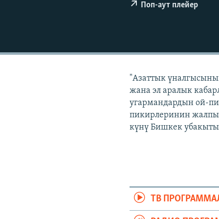
ЭЖЕ-СИҢДИЛЕР
Поп-аут плейер
АЗАТТЫК+
ЫҢГАЙСЫЗ СУРООЛОР
"Азаттык үналгысынын
жана эл аралык кабар
угармандардын ой-пи
пикирлеринин жалпыла
күнү Бишкек убакыты б
ТВ ПРОГРАММА