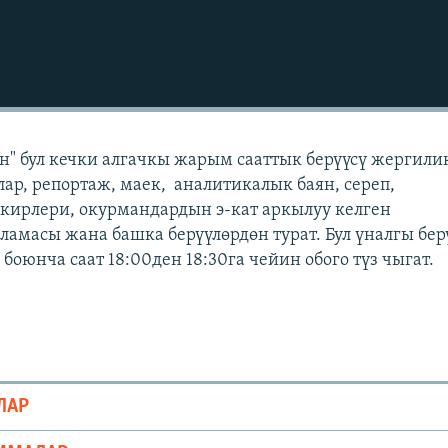
" бул кечки алгачкы жарым сааттык берүүсү жергили
лар, репортаж, маек, аналитикалык баян, сереп,
кирлери, окурмандардын э-кат аркылуу келген
масы жана башка берүүлөрдөн турат. Бул үналгы бер
оюнча саат 18:00ден 18:30га чейин обого түз чыгат.
ЛАР