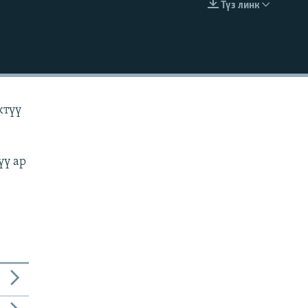
Түз линк
EMBED
ктүү
үү ар