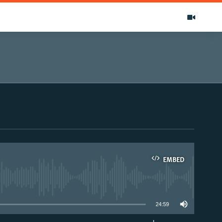
EMBED
able
24:59