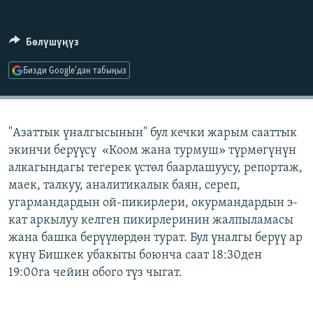
ОНЛАЙН ШЕРИНЕ
ЭЖЕ-СИҢДИЛЕР
АЗАТТЫК+
Бөлүшүңүз
ЫҢГАЙСЫЗ СУРООЛОР
Бизди Google'дан табыңыз
ЭЕ/АРнун бардык сайттары
"Азаттык үналгысынын" бул кечки жарым сааттык
экинчи берүүсү «Коом жана турмуш» түрмөгүнүн
алкагындагы тегерек үстөл баарлашуусу, репортаж,
маек, талкуу, аналитикалык баян, сереп,
угармандардын ой-пикирлери, окурмандардын э-
кат аркылуу келген пикирлеринин жалпыламасы
жана башка берүүлөрдөн турат. Бул үналгы берүү ар
күнү Бишкек убакыты боюнча саат 18:30ден
19:00га чейин обого түз чыгат.