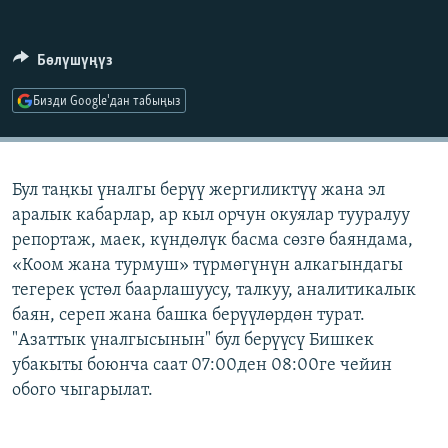
ОНЛАЙН ШЕРИНЕ
ЭЖЕ-СИҢДИЛЕР
АЗАТТЫК+
Бөлүшүңүз
ЫҢГАЙСЫЗ СУРООЛОР
Бизди Google'дан табыңыз
ЭЕ/АРнун бардык сайттары
Бул таңкы үналгы берүү жергиликтүү жана эл
аралык кабарлар, ар кыл орчун окуялар тууралуу
репортаж, маек, күндөлүк басма сөзгө баяндама,
«Коом жана турмуш» түрмөгүнүн алкагындагы
тегерек үстөл баарлашуусу, талкуу, аналитикалык
баян, сереп жана башка берүүлөрдөн турат.
"Азаттык үналгысынын" бул берүүсү Бишкек
убакыты боюнча саат 07:00ден 08:00ге чейин
обого чыгарылат.