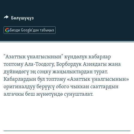
ОНЛАЙН ШЕРИНЕ
ЭЖЕ-СИҢДИЛЕР
АЗАТТЫК+
Бөлүшүңүз
ЫҢГАЙСЫЗ СУРООЛОР
Бизди Google'дан табыңыз
ЭЕ/АРнун бардык сайттары
"Азаттык үналгысынын" күндөлүк кабарлар
топтому Ала-Тоодогу, Борбордук Азиядагы жана
дүйнөдөгү эң соңку жаңылыктардан турат.
Кабарлардын бул топтому «Азаттык үналгысынын»
оригиналдуу берүүсү обого чыккан сааттардын
алгачкы беш мүнөтүндө сунушталат.