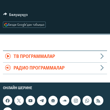
ОНЛАЙН ШЕРИНЕ
ЭЖЕ-СИҢДИЛЕР
АЗАТТЫК+
Бөлүшүңүз
ЫҢГАЙСЫЗ СУРООЛОР
Бизди Google'дан табыңыз
ЭЕ/АРнун бардык сайттары
ТВ ПРОГРАММАЛАР
РАДИО ПРОГРАММАЛАР
ОНЛАЙН ШЕРИНЕ