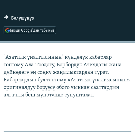
ОНЛАЙН ШЕРИНЕ
ЭЖЕ-СИҢДИЛЕР
АЗАТТЫК+
Бөлүшүңүз
ЫҢГАЙСЫЗ СУРООЛОР
Бизди Google'дан табыңыз
ЭЕ/АРнун бардык сайттары
"Азаттык үналгысынын" күндөлүк кабарлар
топтому Ала-Тоодогу, Борбордук Азиядагы жана
дүйнөдөгү эң соңку жаңылыктардан турат.
Кабарлардын бул топтому «Азаттык үналгысынын»
оригиналдуу берүүсү обого чыккан сааттардын
алгачкы беш мүнөтүндө сунушталат.