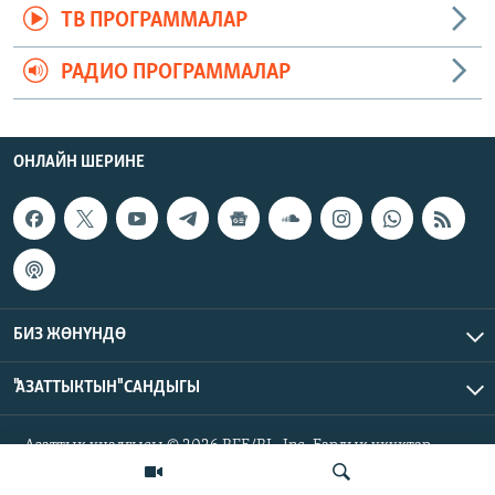
ТВ ПРОГРАММАЛАР
РАДИО ПРОГРАММАЛАР
ОНЛАЙН ШЕРИНЕ
БИЗ ЖӨНҮНДӨ
"АЗАТТЫКТЫН" САНДЫГЫ
Азаттык үналгысы © 2026 RFE/RL, Inc. Бардык укуктар
корголгон.