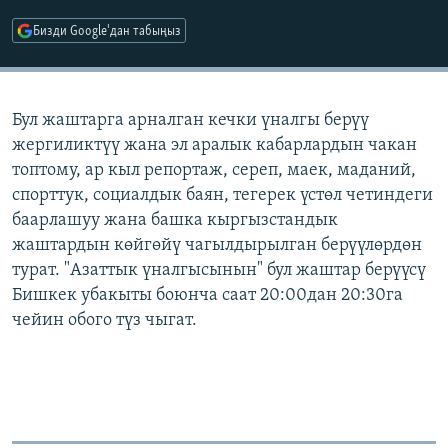
ОНЛАЙН ШЕРИНЕ
ЭЖЕ-СИҢДИЛЕР
Бизди Google'дан табыңыз
АЗАТТЫК+
ЫҢГАЙСЫЗ СУРООЛОР
Бул жаштарга арналган кечки үналгы берүү
жергиликтүү жана эл аралык кабарлардын чакан
ЭЕ/АРнун бардык сайттары
топтому, ар кыл репортаж, сереп, маек, маданий,
спорттук, социалдык баян, тегерек үстөл четиндеги
баарлашуу жана башка кыргызстандык
жаштардын көйгөйү чагылдырылган берүүлөрдөн
турат. "Азаттык үналгысынын" бул жаштар берүүсү
Бишкек убакыты боюнча саат 20:00дан 20:30га
чейин обого түз чыгат.