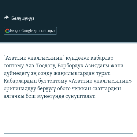
ОНЛАЙН ШЕРИНЕ
ЭЖЕ-СИҢДИЛЕР
АЗАТТЫК+
Бөлүшүңүз
ЫҢГАЙСЫЗ СУРООЛОР
Бизди Google'дан табыңыз
ЭЕ/АРнун бардык сайттары
"Азаттык үналгысынын" күндөлүк кабарлар
топтому Ала-Тоодогу, Борбордук Азиядагы жана
дүйнөдөгү эң соңку жаңылыктардан турат.
Кабарлардын бул топтому «Азаттык үналгысынын»
оригиналдуу берүүсү обого чыккан сааттардын
алгачкы беш мүнөтүндө сунушталат.