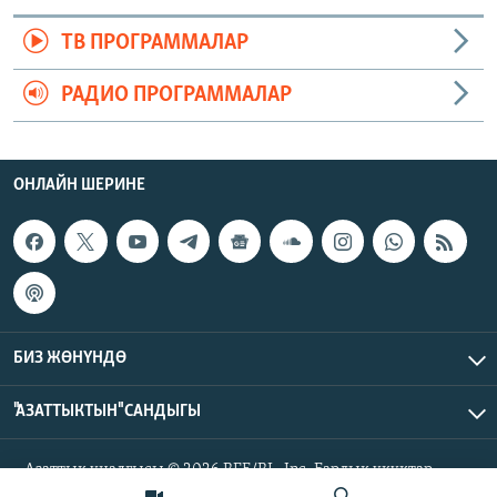
ТВ ПРОГРАММАЛАР
РАДИО ПРОГРАММАЛАР
ОНЛАЙН ШЕРИНЕ
БИЗ ЖӨНҮНДӨ
"АЗАТТЫКТЫН" САНДЫГЫ
Азаттык үналгысы © 2026 RFE/RL, Inc. Бардык укуктар
корголгон.