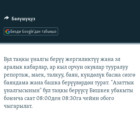
ОНЛАЙН ШЕРИНЕ
ЭЖЕ-СИҢДИЛЕР
АЗАТТЫК+
Бөлүшүңүз
ЫҢГАЙСЫЗ СУРООЛОР
Бизди Google'дан табыңыз
ЭЕ/АРнун бардык сайттары
Бул таңкы үналгы берүү жергиликтүү жана эл
аралык кабарлар, ар кыл орчун окуялар тууралуу
репортаж, маек, талкуу, баян, күндөлүк басма сөзгө
баяндама жана башка берүүлөрдөн турат. "Азаттык
үналгысынын" бул таңкы берүүсү Бишкек убакыты
боюнча саат 08:00ден 08:30га чейин обого
чыгарылат.