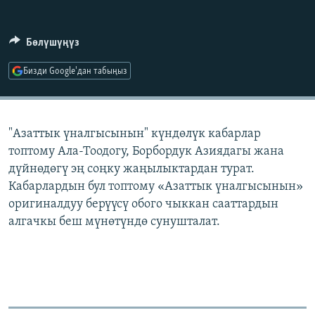
ОНЛАЙН ШЕРИНЕ
ЭЖЕ-СИҢДИЛЕР
АЗАТТЫК+
Бөлүшүңүз
ЫҢГАЙСЫЗ СУРООЛОР
Бизди Google'дан табыңыз
ЭЕ/АРнун бардык сайттары
"Азаттык үналгысынын" күндөлүк кабарлар
топтому Ала-Тоодогу, Борбордук Азиядагы жана
дүйнөдөгү эң соңку жаңылыктардан турат.
Кабарлардын бул топтому «Азаттык үналгысынын»
оригиналдуу берүүсү обого чыккан сааттардын
алгачкы беш мүнөтүндө сунушталат.