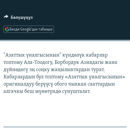
ОНЛАЙН ШЕРИНЕ
ЭЖЕ-СИҢДИЛЕР
АЗАТТЫК+
Бөлүшүңүз
ЫҢГАЙСЫЗ СУРООЛОР
Бизди Google'дан табыңыз
ЭЕ/АРнун бардык сайттары
"Азаттык үналгысынын" күндөлүк кабарлар
топтому Ала-Тоодогу, Борбордук Азиядагы жана
дүйнөдөгү эң соңку жаңылыктардан турат.
Кабарлардын бул топтому «Азаттык үналгысынын»
оригиналдуу берүүсү обого чыккан сааттардын
алгачкы беш мүнөтүндө сунушталат.