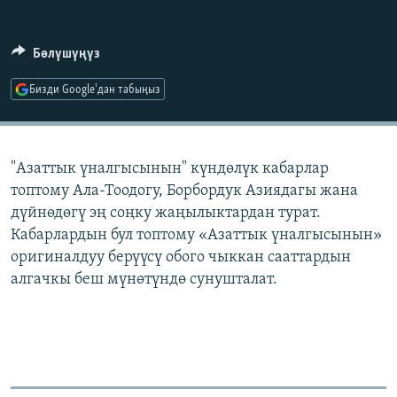
ОНЛАЙН ШЕРИНЕ
ЭЖЕ-СИҢДИЛЕР
АЗАТТЫК+
Бөлүшүңүз
ЫҢГАЙСЫЗ СУРООЛОР
Бизди Google'дан табыңыз
ЭЕ/АРнун бардык сайттары
"Азаттык үналгысынын" күндөлүк кабарлар
топтому Ала-Тоодогу, Борбордук Азиядагы жана
дүйнөдөгү эң соңку жаңылыктардан турат.
Кабарлардын бул топтому «Азаттык үналгысынын»
оригиналдуу берүүсү обого чыккан сааттардын
алгачкы беш мүнөтүндө сунушталат.