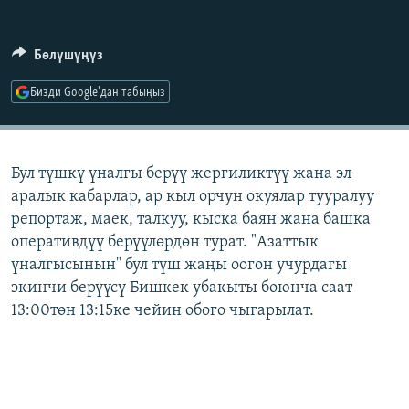
ОНЛАЙН ШЕРИНЕ
ЭЖЕ-СИҢДИЛЕР
АЗАТТЫК+
Бөлүшүңүз
ЫҢГАЙСЫЗ СУРООЛОР
Бизди Google'дан табыңыз
ЭЕ/АРнун бардык сайттары
Бул түшкү үналгы берүү жергиликтүү жана эл
аралык кабарлар, ар кыл орчун окуялар тууралуу
репортаж, маек, талкуу, кыска баян жана башка
оперативдүү берүүлөрдөн турат. "Азаттык
үналгысынын" бул түш жаңы оогон учурдагы
экинчи берүүсү Бишкек убакыты боюнча саат
13:00төн 13:15ке чейин обого чыгарылат.