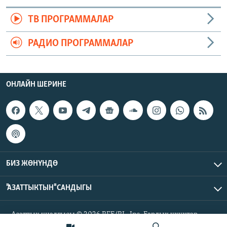
ТВ ПРОГРАММАЛАР
РАДИО ПРОГРАММАЛАР
ОНЛАЙН ШЕРИНЕ
БИЗ ЖӨНҮНДӨ
"АЗАТТЫКТЫН" САНДЫГЫ
Азаттык үналгысы © 2026 RFE/RL, Inc. Бардык укуктар
корголгон.