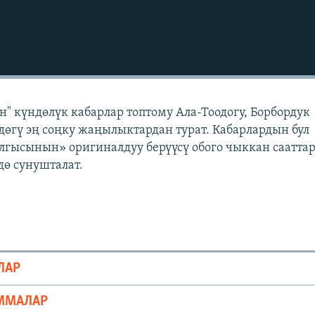
" күндөлүк кабарлар топтому Ала-Тоодогу, Борбордук
өгү эң соңку жаңылыктардан турат. Кабарлардын бул
лгысынын» оригиналдуу берүүсү обого чыккан саатта
ө сунушталат.
ЛАР
ММАЛАР