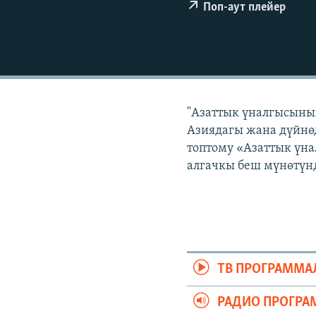
ЭЖЕ-СИҢДИЛЕР
Поп-аут плейер
АЗАТТЫК+
ЫҢГАЙСЫЗ СУРООЛОР
"Азаттык үналгысынын
Азиядагы жана дүйнөд
топтому «Азаттык үна
алгачкы беш мүнөтүнд
ТВ ПРОГРАММА
РАДИО ПРОГРА