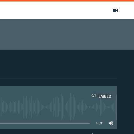
EMBED
able
4:59