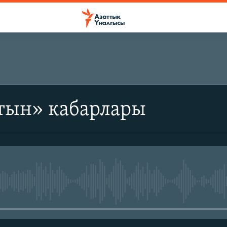
тын» кабарлары
No media source currently avail