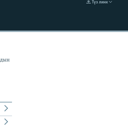
Түз линк
EMBED
рдын