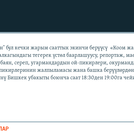
н" бул кечки жарым сааттык экинчи берүүсү «Коом ж
лкагындагы тегерек үстөл баарлашуусу, репортаж, ма
 баян, сереп, угармандардын ой-пикирлери, окурман
 пикирлеринин жалпыламасы жана башка берүүлөрдөн 
күнү Бишкек убакыты боюнча саат 18:30ден 19:00га чей
ЛАР