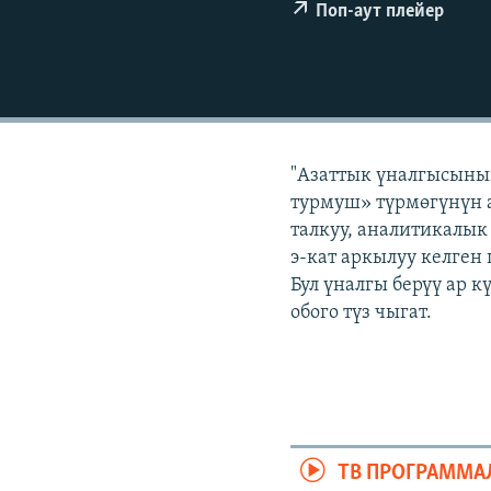
ЭЖЕ-СИҢДИЛЕР
Поп-аут плейер
АЗАТТЫК+
ЫҢГАЙСЫЗ СУРООЛОР
"Азаттык үналгысыны
турмуш» түрмөгүнүн а
талкуу, аналитикалык
э-кат аркылуу келген
Бул үналгы берүү ар 
обого түз чыгат.
ТВ ПРОГРАММА