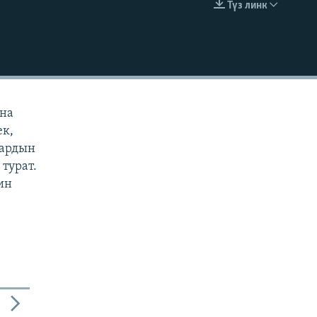
Түз линк
EMBED
ана
ек,
дардын
турат.
ин