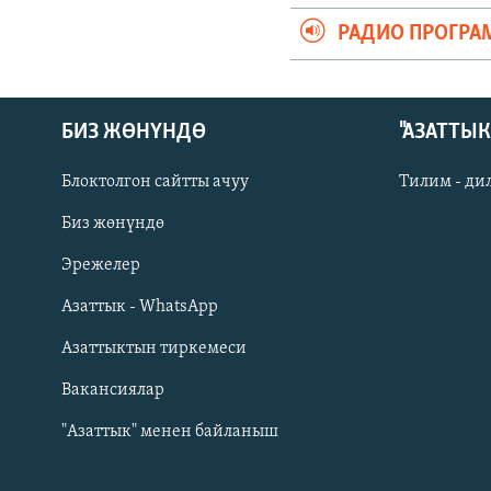
РАДИО ПРОГРА
БИЗ ЖӨНҮНДӨ
"АЗАТТЫ
Блоктолгон сайтты ачуу
Тилим - ди
Биз жөнүндө
Русский
Эрежелер
Азаттык - WhatsApp
ОНЛАЙН ШЕРИНЕ
Азаттыктын тиркемеси
Вакансиялар
"Азаттык" менен байланыш
ЭЕ/АРнун бардык сайттары