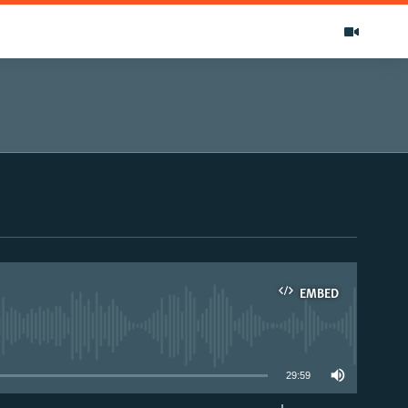
EMBED
able
29:59