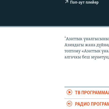
ЭЖЕ-СИҢДИЛЕР
Поп-аут плейер
АЗАТТЫК+
ЫҢГАЙСЫЗ СУРООЛОР
"Азаттык үналгысынын
Азиядагы жана дүйнөд
топтому «Азаттык үна
алгачкы беш мүнөтүнд
ТВ ПРОГРАММА
РАДИО ПРОГРА