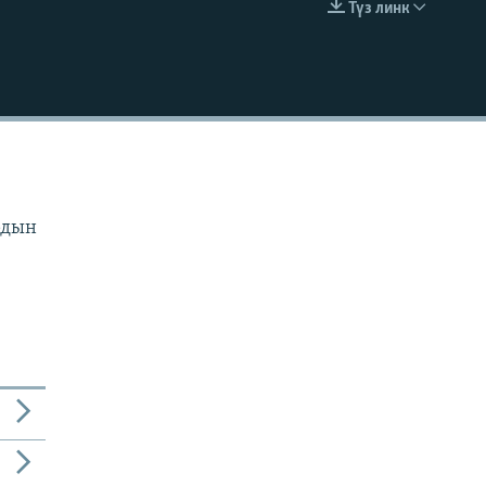
Түз линк
EMBED
рдын