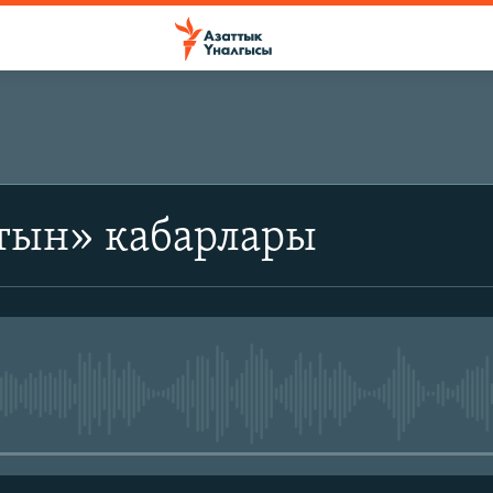
тын» кабарлары
No media source currently avail