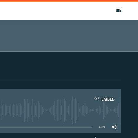
EMBED
able
4:59