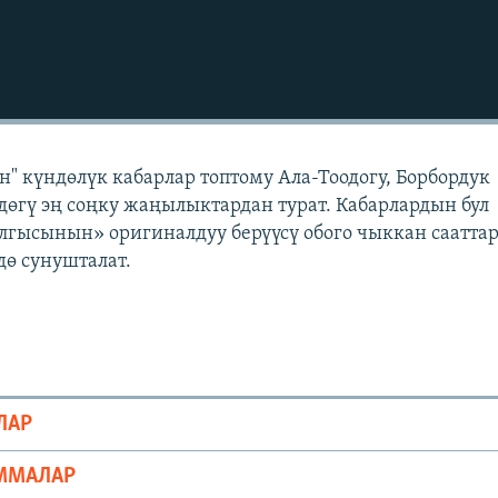
" күндөлүк кабарлар топтому Ала-Тоодогу, Борбордук
өгү эң соңку жаңылыктардан турат. Кабарлардын бул
лгысынын» оригиналдуу берүүсү обого чыккан саатта
ө сунушталат.
ЛАР
ММАЛАР