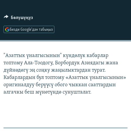
ОНЛАЙН ШЕРИНЕ
ЭЖЕ-СИҢДИЛЕР
АЗАТТЫК+
Бөлүшүңүз
ЫҢГАЙСЫЗ СУРООЛОР
Бизди Google'дан табыңыз
ЭЕ/АРнун бардык сайттары
"Азаттык үналгысынын" күндөлүк кабарлар
топтому Ала-Тоодогу, Борбордук Азиядагы жана
дүйнөдөгү эң соңку жаңылыктардан турат.
Кабарлардын бул топтому «Азаттык үналгысынын»
оригиналдуу берүүсү обого чыккан сааттардын
алгачкы беш мүнөтүндө сунушталат.